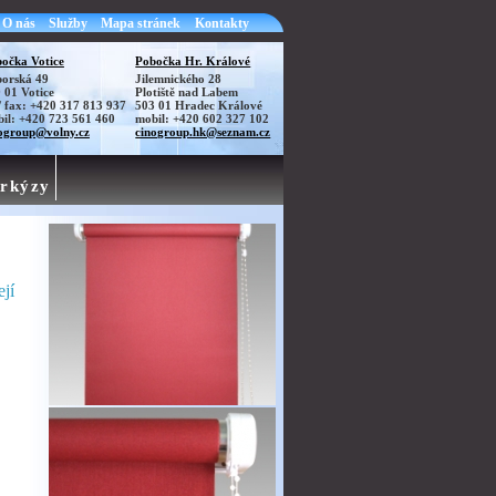
O nás
Služby
Mapa stránek
Kontakty
očka Votice
Pobočka Hr. Králové
orská 49
Jilemnického 28
 01 Votice
Plotiště nad Labem
./ fax: +420 317 813 937
503 01 Hradec Králové
il: +420 723 561 460
mobil: +420 602 327 102
ogroup@volny.cz
cinogroup.hk@seznam.cz
rkýzy
ejí