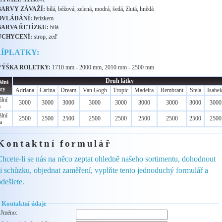
BARVY ZÁVAŽÍ:
bílá, béžová, zelená, modrá, šedá, žlutá, hnědá
OVLÁDÁNÍ:
řetízkem
BARVA ŘETÍZKU:
bílá
UCHYCENÍ:
strop, zeď
ÍPLATKY:
VÝŠKA ROLETKY:
1710 mm - 2000 mm, 2010 mm - 2500 mm
Druh látky
lní
ry
Adriana
Carina
Dream
Van Gogh
Tropic
Madeira
Rembrant
Stela
Isabel
lní
3000
3000
3000
3000
3000
3000
3000
3000
3000
a
lní
2500
2500
2500
2500
2500
2500
2500
2500
2500
a
Kontaktní formulář
Chcete-li se nás na něco zeptat ohledně našeho sortimentu, dohodnout
si schůzku, objednat zaměření, vyplňte tento jednoduchý formulář a
dešlete.
Kontaktní údaje
Jméno: