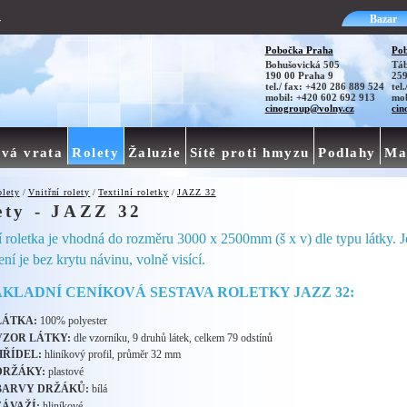
Bazar
v
Pobočka Praha
Pob
Bohušovická 505
Táb
190 00 Praha 9
259
tel./ fax: +420 286 889 524
tel
mobil: +420 602 692 913
mob
cinogroup@volny.cz
cin
vá vrata
Rolety
Žaluzie
Sítě proti hmyzu
Podlahy
Ma
lety
/
Vnitřní rolety
/
Textilní roletky
/
JAZZ 32
ety - JAZZ 32
í roletka je vhodná do rozměru 3000 x 2500mm (š x v) dle typu látky. J
ní je bez krytu návinu, volně visící.
KLADNÍ CENÍKOVÁ SESTAVA ROLETKY JAZZ 32:
LÁTKA:
100% polyester
VZOR LÁTKY:
dle vzorníku, 9 druhů látek, celkem 79 odstínů
HŘÍDEL:
hliníkový profil, průměr 32 mm
DRŽÁKY:
plastové
BARVY DRŽÁKŮ:
bílá
ZÁVAŽÍ:
hliníkové