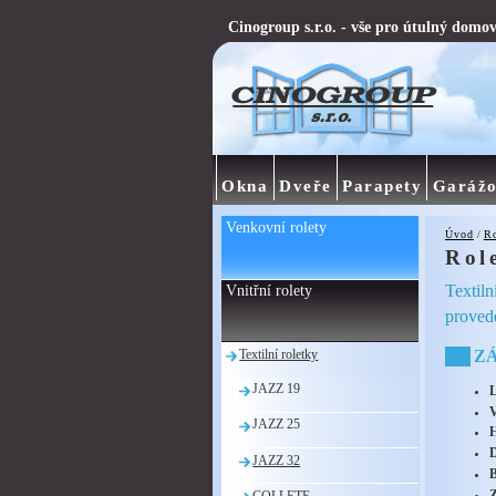
Cinogroup s.r.o. - vše pro útulný domo
Okna
Dveře
Parapety
Garážo
Venkovní rolety
Úvod
/
Ro
Rol
Textiln
Vnitřní rolety
provede
Textilní roletky
ZÁ
JAZZ 19
JAZZ 25
JAZZ 32
COLLETE