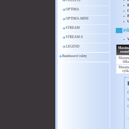
OPTIMA
OPTIMA-MINI
STREAM
PŘ
STREAM-S
LEGEND
Maximá
rozmě
Bambusové rolety
Maximá
šířk
Maximá
výšk
o