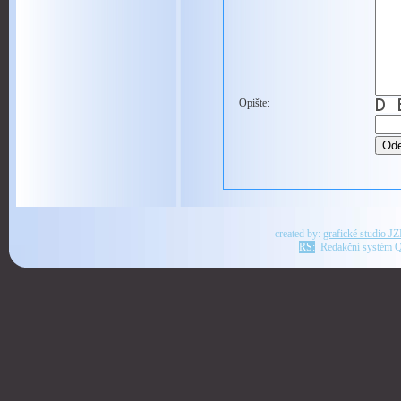
Opište:
created by:
grafické studio J
RS:
Redakční systém