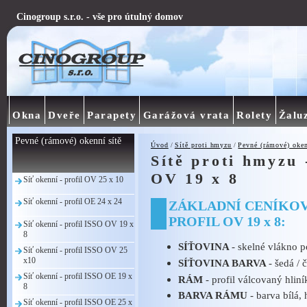
Cinogroup s.r.o. - vše pro útulný domov
Okna
Dveře
Parapety
Garážová vrata
Rolety
Žalu
Pevné (rámové) okenní sítě
Úvod
/
Sítě proti hmyzu
/
Pevné (rámové) oken
Sítě proti hmyzu 
OV 19 x 8
Síť okenní - profil OV 25 x 10
Síť okenní - profil OE 24 x 24
ZÁKLADNÍ CENÍKOVÁ
PROFIL OV 19 x 8:
Síť okenní - profil ISSO OV 19 x
8
SÍŤOVINA
- skelné vlákno 
Síť okenní - profil ISSO OV 25
x10
SÍŤOVINA BARVA
- šedá / 
Síť okenní - profil ISSO OE 19 x
RÁM
- profil válcovaný hlin
8
BARVA RÁMU
- barva bílá,
Síť okenní - profil ISSO OE 25 x