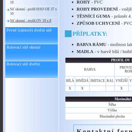
ROHY
- PVC
10
ROHY PROVEDENÍ
- vnějš
Síť okenní - profil ISSO OE 37 x
10
TĚSNÍCÍ GUMA
- průměr 
Síť okenní - profil OV 19 x 8
ZPŮSOB UCHYCENÍ
- PVC 
Pevné (rámové) dveřní sítě
PŘÍPLATKY:
BARVA RÁMU
- možnost la
Rolovací sítě okenní
MADLA
- v barvě bílá / hněd
PROFIL OV 19
Rolovací sítě dveřní
PROVE
BARVA
RO
BÍLÁ
HNĚDÁ
IMITACE
RAL
VNĚJŠÍ
V
X
X
X
Maximální 
Šířka
Výška
Maximální plocha
Kontaktní for