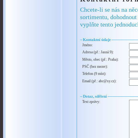
Chcete-li se nás na ně
sortimentu, dohodnout 
vyplňte tento jednoduc
Kontaktní údaje
Jméno:
Adresa (př.: Jasná 9):
Město, obec (př.: Praha):
PSČ (bez mezer):
Telefon (9 míst):
Email (př.: abc@xy.cz):
Dotaz, sdělení
Text zprávy: