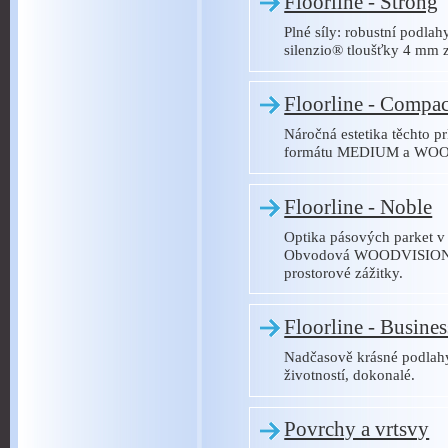
Floorline - Strong
Plné síly: robustní podlah
silenzio® tloušťky 4 mm z
Floorline - Compac
Náročná estetika těchto 
formátu MEDIUM a WOOD
Floorline - Noble
Optika pásových parket v 
Obvodová WOODVISION® 
prostorové zážitky.
Floorline - Busines
Nadčasově krásné podlahy 
životností, dokonalé.
Povrchy a vrtsvy