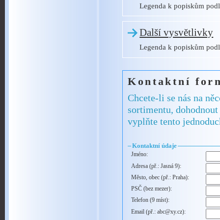
Legenda k popiskům podl
Další vysvětlivky
Legenda k popiskům podl
Kontaktní for
Chcete-li se nás na ně
sortimentu, dohodnout 
vyplňte tento jednoduc
Kontaktní údaje
Jméno:
Adresa (př.: Jasná 9):
Město, obec (př.: Praha):
PSČ (bez mezer):
Telefon (9 míst):
Email (př.: abc@xy.cz):