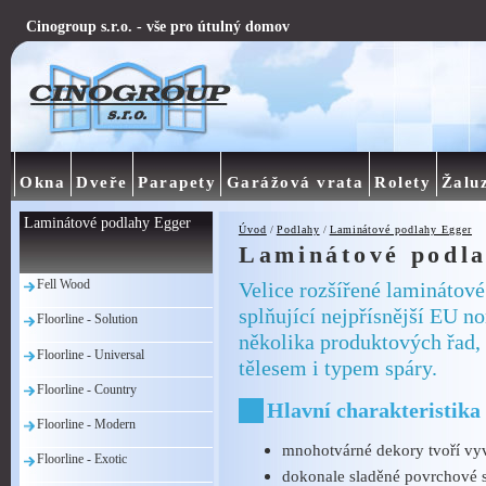
Cinogroup s.r.o. - vše pro útulný domov
Okna
Dveře
Parapety
Garážová vrata
Rolety
Žalu
Laminátové podlahy Egger
Úvod
/
Podlahy
/
Laminátové podlahy Egger
Laminátové podl
Fell Wood
Velice rozšířené laminátov
splňující nejpřísnější EU n
Floorline - Solution
několika produktových řad,
Floorline - Universal
tělesem i typem spáry.
Floorline - Country
Hlavní charakteristika
Floorline - Modern
mnohotvárné dekory tvoří vy
Floorline - Exotic
dokonale sladěné povrchové s