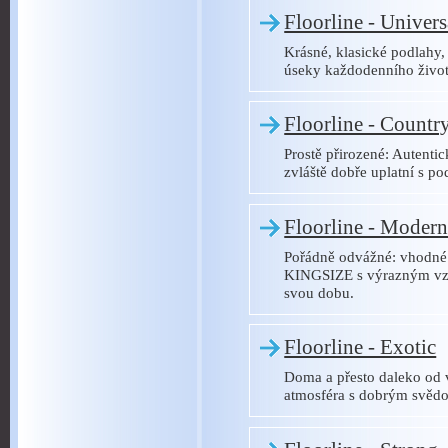
Floorline - Univers
Krásné, klasické podlahy,
úseky každodenního život
Floorline - Countr
Prostě přirozené: Autent
zvláště dobře uplatní s
Floorline - Moder
Pořádně odvážné: vhodné
KINGSIZE s výrazným vzh
svou dobu.
Floorline - Exotic
Doma a přesto daleko od 
atmosféra s dobrým svěd