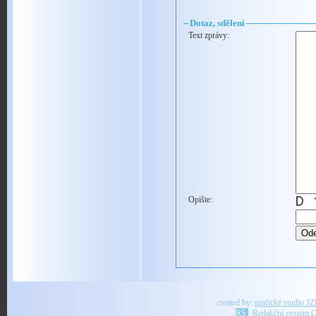
Dotaz, sdělení
Text zprávy:
Opište:
created by:
grafické studio J
RS:
Redakční systém