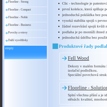
Floorline - Strong
Clic - technologie je patent
první kolekce, která splňuj
Floorline - Compact
jednoduchá pokládka bez použ
Floorline - Noble
vysoká stabilita spojů s pevno
Floorline - Business
žádné rozevírání spojů kvůli
podlaha je po montáži ihned 
Povrchy a vrtsvy
jednoduchá údržba bez použi
Další vysvětlivky
Produktové řady podla
empty
Fell Wood
Dekory v malém formátu 
izolační podložkou.
Speciální povrchová struk
Floorline - Solutio
Splní všechna přání a je i
stěnách: kvalitní, mnohos