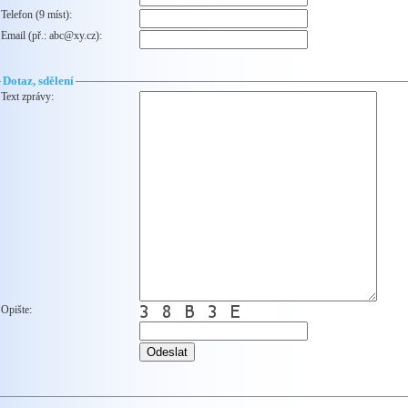
Telefon (9 míst):
Email (př.: abc@xy.cz):
Dotaz, sdělení
Text zprávy:
Opište: