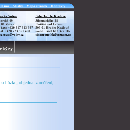
O nás
Služby
Mapa stránek
Kontakty
očka Votice
Pobočka Hr. Králové
orská 49
Jilemnického 28
 01 Votice
Plotiště nad Labem
./ fax: +420 317 813 937
503 01 Hradec Králové
il: +420 723 561 460
mobil: +420 602 327 102
ogroup@volny.cz
cinogroup.hk@seznam.cz
rkýzy
i schůzku, objednat zaměření,