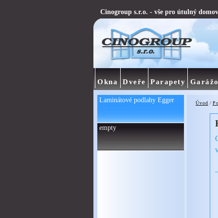
Cinogroup s.r.o. - vše pro útulný domo
Okna
Dveře
Parapety
Garážo
Laminátové podlahy Egger
Úvod
/
P
empty