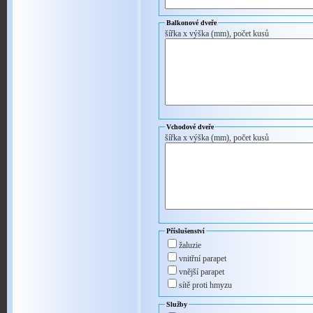
Balkonové dveře
šířka x výška (mm), počet kusů
Vchodové dveře
šířka x výška (mm), počet kusů
Příslušenství
žaluzie
vnitřní parapet
vnější parapet
sítě proti hmyzu
Služby