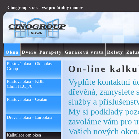
Cinogroup s.r.o. - vše pro útulný domov
Okna
Dveře
Parapety
Garážová vrata
Rolety
Žalu
Plastová okna - Oknoplast-
On-line kalku
Group
Vyplňte kontaktní úd
Plastová okna - KBE
ClimaTEC_70
dřevěná, zamyslete s
služby a příslušenstv
Plastová okna - Gealan
My si podklady pozo
Dřevěná okna - Eurookna
zavoláme vám pro up
Vašich nových oken
Kalkulace cen oken