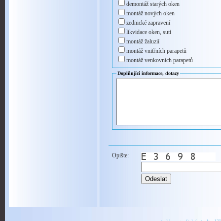
demontáž starých oken
montáž nových oken
zednické zapravení
likvidace oken, suti
montáž žaluzií
montáž vnitřních parapetů
montáž venkovních parapetů
Doplňující informace, dotazy
Opište: