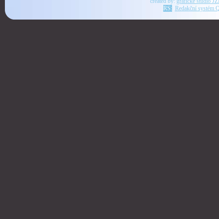
created by:
grafické studio J
RS:
Redakční systém