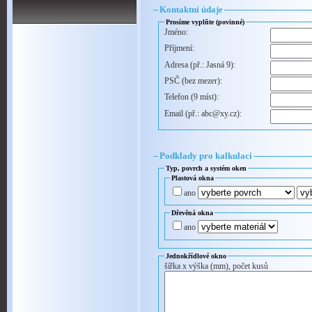
Kontaktní údaje
Prosíme vyplňte (povinné)
Jméno:
Příjmení:
Adresa (př.: Jasná 9):
PSČ (bez mezer):
Telefon (9 míst):
Email (př.: abc@xy.cz):
Podklady pro kalkulaci
Typ, povrch a systém oken
Plastová okna
ano
Dřevěná okna
ano
Jednokřídlové okno
šířka x výška (mm), počet kusů