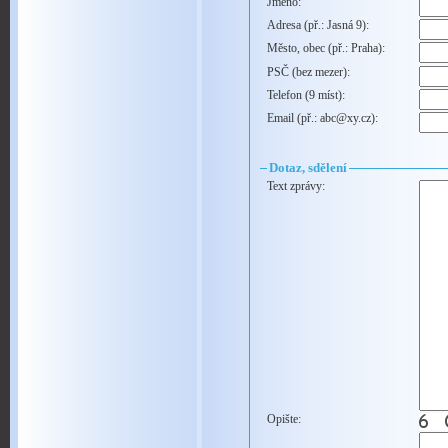
Jméno:
Adresa (př.: Jasná 9):
Město, obec (př.: Praha):
PSČ (bez mezer):
Telefon (9 míst):
Email (př.: abc@xy.cz):
Dotaz, sdělení
Text zprávy:
Opište: