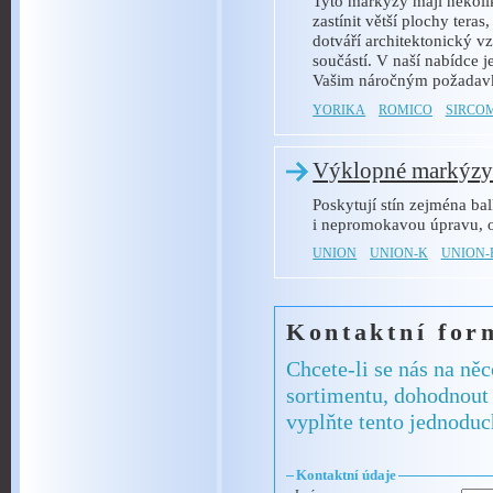
Tyto markýzy mají několi
zastínit větší plochy tera
dotváří architektonický vz
součástí. V naší nabídce j
Vašim náročným požada
YORIKA
ROMICO
SIRCO
Výklopné markýz
Poskytují stín zejména ba
i nepromokavou úpravu, o
UNION
UNION-K
UNION-
Kontaktní for
Chcete-li se nás na ně
sortimentu, dohodnout 
vyplňte tento jednoduc
Kontaktní údaje