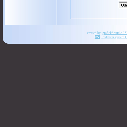
created by:
grafické studio J
RS:
Redakční systém