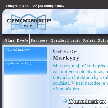
Cinogroup s.r.o. - vše pro útulný domov
Okna
Dveře
Parapety
Garážová vrata
Rolety
Žalu
Výsuvné markýzy
Úvod
/
Markýzy
Markýzy
Výklopné markýzy
Markýzy mají několik předn
zastínit větší plochy teras,
dotváří architektonický vzhl
součástí. V naší nabídce je
všem účelům.
Výsuvné markýzy